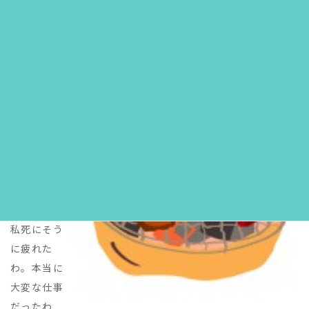
④My boss charged me to make the document.
(上司は
私にその書類を作るように命じた。)
A: Whew,
I'm dead
tired. It
was really
a tough
job.
(フー、
私死にそう
に疲れた
わ。本当に
大変な仕事
だったわ