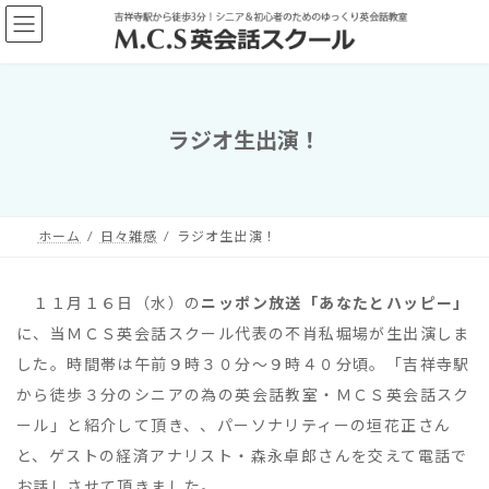
コ
ナ
ン
ビ
テ
ゲ
ン
ー
ツ
シ
へ
ョ
ラジオ生出演！
ス
ン
キ
に
ッ
移
プ
動
ホーム
日々雑感
ラジオ生出演！
１１月１６日（水）の
ニッポン放送「あなたとハッピー」
に、当ＭＣＳ英会話スクール代表の不肖私堀場が生出演しま
した。時間帯は午前９時３０分～９時４０分頃。「吉祥寺駅
から徒歩３分のシニアの為の英会話教室・ＭＣＳ英会話スク
ール」と紹介して頂き、、パーソナリティーの垣花正さん
と、ゲストの経済アナリスト・森永卓郎さんを交えて電話で
お話しさせて頂きました。