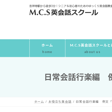
コ
ナ
ン
ビ
テ
ゲ
ン
ー
ツ
シ
へ
ョ
ス
ン
キ
に
ホーム
M.C.S英会話スクールと
ッ
移
home
about us
プ
動
日常会話行楽編 
ホーム
お役立ち英会話
日常会話行楽編 例文