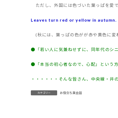
ただし、外国には色づいた葉っぱを愛で
Leaves turn red or yellow in autumn.
(秋には、葉っぱの色がが赤や黄色に変
●「若い人に気兼ねせずに、同年代のシ
●「本当の初心者なので、心配」という
・・・・・・そんな皆さん、中央線・井の
お役立ち英会話
カテゴリー