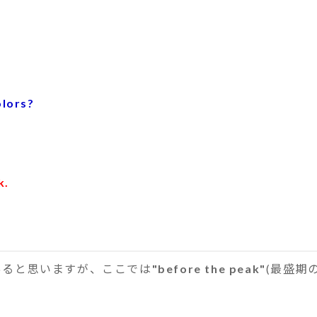
olors?
k.
ると思いますが、ここでは
"before the peak"
(最盛期