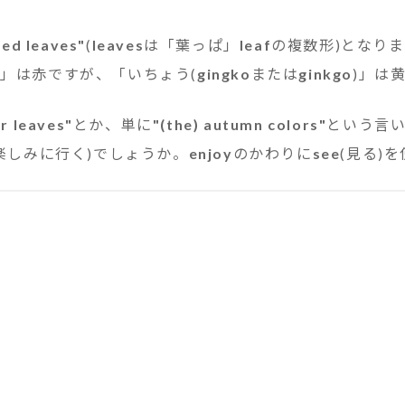
red leaves"
(
leaves
は「葉っぱ」
leaf
の複数形)となり
)」は赤ですが、「いちょう(
gingko
または
ginkgo
)」は
r leaves"
とか、単に
"(the) autumn colors"
という言
楽しみに行く)でしょうか。
enjoy
のかわりに
see
(見る)