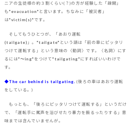
ニアの生徒様の約３割くらい(？)の方が経験した「疎開」
も
"evacuation"
と言います。ちなみに「被災者」
は
"victim(s)"
です。
そしてもうひとつが、「あおり運転
(tailgate)
」。
"tailgate"
という語は「前の車にピッタリ
つけて運転する」という意味の〈動詞〉です。〈名詞〉にす
るには
"～ing"
をつけて
"tailgating"
にすればいいわけで
す。
◆The car behind is tailgating.
(後ろの車はあおり運転
をしている。)
もっとも、「後ろにピッタリつけて運転する」というだけ
で、「運転手に罵声を浴びせたり暴力を振るったりする」意
味までは含んでいませんが。