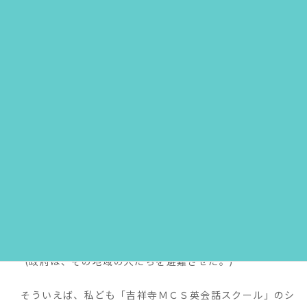
いう字が「命令・法令」という意味を持っていることから、
「令和」を
"order and harmony"
と英訳した海外メディア
もありましたが、やはりこれは「令」の持つもう一つの意味
「立派な・麗しい・美しい」に注目して
"beautiful
harmony"
とすべきでしょう。
さて、私個人的には（英語をからめて）「避難
(evacuation)
」と「あおり運転
(tailgate)
」の２語が印象
に残りました。
"evacuation"
は、「避難させる・立ち退か
せる」という意味の〈動詞〉
"evacuate"
の名詞形で、例え
ば次のように使います。
◆The government evacuated the people in the area.
(政府は、その地域の人たちを避難させた。)
そういえば、私ども「吉祥寺ＭＣＳ英会話スクール」のシ