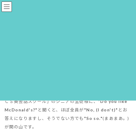
コ
ナ
ン
ビ
テ
ゲ
ン
ー
ツ
シ
へ
ョ
「マクドナルド」の発音
ス
ン
キ
に
ッ
移
プ
動
ホーム
日々雑感
「マクドナルド」の発音
マクドナルドといえば、シニア層とは最も縁遠い食べ物で
ありお店だといってもいいでしょう。現に私ども「吉祥寺Ｍ
ＣＳ英会話スクール」のシニアの生徒様に、
"Do you like
McDonald's?"
と聞くと、ほぼ全員が
"No, (I don't)"
とお
答えになりますし、そうでない方でも
"So so."
(まあまあ。)
が関の山です。