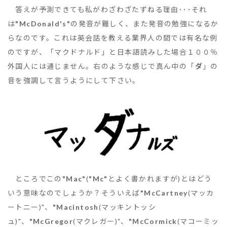
答えが予測できても私がわざわざたずねる理由･･･それ
は
"McDonald's"
の発音が難しく、また発音の勉強になるか
らなのです。これは英会話を教える業界人の間では有名な例
のですが、「マクドナルド」と日本語読みした場合１００％
外国人には通じません。右のような感じで真ん中の「
ダ
」の
音を強調して言うようにして下さい。
ところでこの
"Mac"
(
"Mc"
とよく書かれますが)とはどう
いう意味なのでしょうか？そういえば
"McCartney
(マッカ
ートニー)"、
"Macintosh
(マッキントッシ
ュ)"、
"McGregor
(マクレガー)"、
"McCormick
(マコーミッ