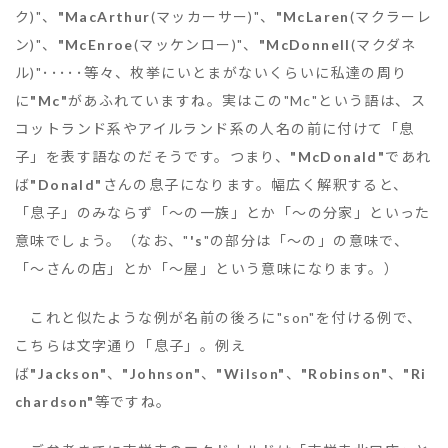
ク)"、
"MacArthur
(マッカーサー)"、
"McLaren
(マクラーレ
ン)"、
"McEnroe
(マッケンロー)"、
"McDonnell
(マクダネ
ル)"･････等々、枚挙にいとまがないくらいに私達の周り
に
"Mc"
があふれていますね。実はこの"Mc"という語は、ス
コットランド系やアイルランド系の人名の前に付けて「息
子」を表す語なのだそうです。つまり、
"McDonald"
であれ
ば
"Donald"
さんの息子になります。幅広く解釈すると、
「息子」のみならず「～の一族」とか「～の分家」といった
意味でしょう。（なお、"
's
"の部分は「～の」の意味で、
「～さんの店」とか「～屋」という意味になります。）
これと似たような例が名前の後ろに"son"を付ける例で、
こちらは文字通り「息子」。例え
ば
"Jackson"
、
"Johnson"
、
"Wilson"
、
"Robinson"
、
"Ri
chardson"
等ですね。