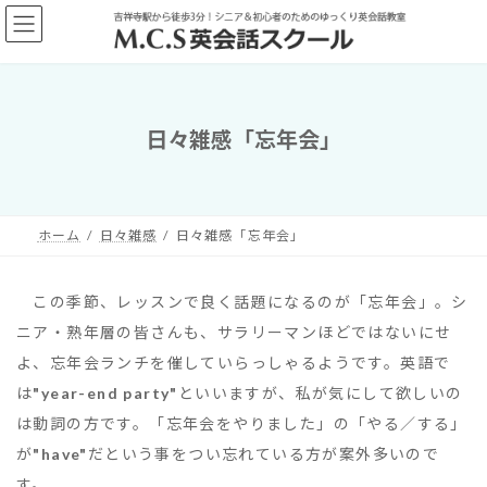
コ
ナ
ン
ビ
テ
ゲ
ン
ー
ツ
シ
へ
ョ
日々雑感「忘年会」
ス
ン
キ
に
ッ
移
プ
動
ホーム
日々雑感
日々雑感「忘年会」
この季節、レッスンで良く話題になるのが「忘年会」。シ
ニア・熟年層の皆さんも、サラリーマンほどではないにせ
よ、忘年会ランチを催していらっしゃるようです。英語で
は
"year-end party"
といいますが、私が気にして欲しいの
は動詞の方です。「忘年会をやりました」の「やる／する」
が
"have"
だという事をつい忘れている方が案外多いので
す。