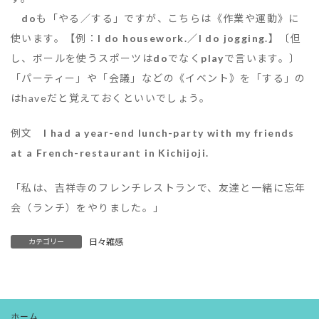
do
も「やる／する」ですが、こちらは《作業や運動》に
使います。【例：
I do housework.／I do jogging.
】〔但
し、ボールを使うスポーツは
do
でなく
play
で言います。〕
「パーティー」や「会議」などの《イベント》を「する」の
はhaveだと覚えておくといいでしょう。
例文
I had a year-end lunch-party with my friends
at a French-restaurant in Kichijoji.
「私は、吉祥寺のフレンチレストランで、友達と一緒に忘年
会（ランチ）をやりました。」
日々雑感
カテゴリー
ホーム