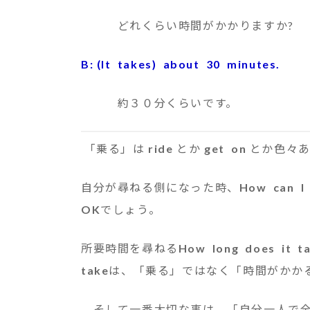
どれくらい時間がかかりますか?
B: (It takes) about 30 minutes.
約３０分くらいです。
「乗る」は
ride
とか
get on
とか色々あ
自分が尋ねる側になった時、
How can I
OK
でしょう。
所要時間を尋ねる
How long does it t
take
は、「乗る」ではなく「時間がかか
そして一番大切な事は、「自分一人で