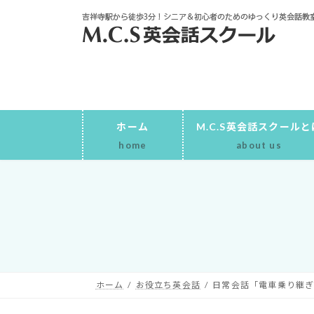
コ
ナ
ン
ビ
テ
ゲ
ン
ー
ツ
シ
へ
ョ
ス
ン
キ
に
ホーム
M.C.S英会話スクールと
ッ
移
home
about us
プ
動
ホーム
お役立ち英会話
日常会話「電車乗り継ぎ(