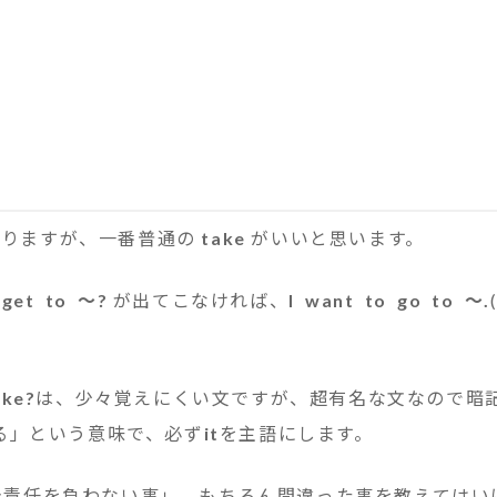
りますが、一番普通の
take
がいいと思います。
 get to ～?
が出てこなければ、
I want to go to ～.
ake?
は、少々覚えにくい文ですが、超有名な文なので暗
る」という意味で、必ず
it
を主語にします。
全責任を負わない事」。もちろん間違った事を教えてはい