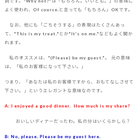
詞です。
"Why not?"
は「もちろん。いいとも。」の意味に
よく使われ、
Of course.
と言っても「もちろん」
OK
です。
なお、他にも「ごちそうする」の表現はたくさんあっ
て、
"This is my treat."
とか
"It's on me."
などもよく聞か
れます。
私のオススメは、
"(Please) be my guest."
。 元の意味
は、「私のお客様になって下さい。」
つまり、「あなたは私のお客様ですから、おもてなしさせて
下さい。」というエレガントな意味なのです。
A: I enjoyed a good dinner. How much is my share?
おいしいディナーだったわ。私の分はいくらかしら？
B: No, please. Please be my guest here.