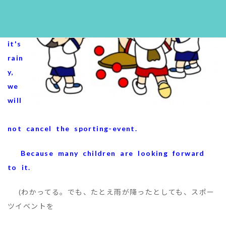
eve
n
if
it's
rain
y,
we
will
not cancel the sporting-event.
Because many children are looking forward
to it.
(わかってる。でも、たとえ雨が降ったとしても、スポー
ツイベントを