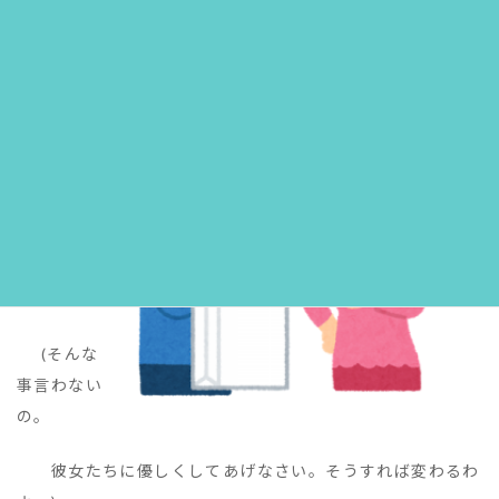
だ。)
M: Don't
say that.
Be
kind to
them
and they
will
change.
(そんな
事言わない
の。
彼女たちに優しくしてあげなさい。そうすれば変わるわ