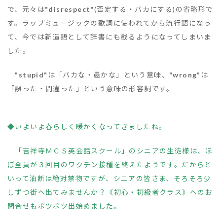
で、元々は
"disrespect"
(否定する・バカにする)の省略形で
す。ラップミュージックの歌詞に使われてから流行語になっ
て、今では新造語として辞書にも載るようになってしまいま
した。
"stupid"
は「バカな・愚かな」という意味、
"wrong"
は
「誤った・間違った」という意味の形容詞です。
◆いよいよ春らしく暖かくなってきましたね。
「吉祥寺ＭＣＳ英会話スクール」のシニアの生徒様は、ほ
ぼ全員が３回目のワクチン接種を終えたようです。だからと
いって油断は絶対禁物ですが、シニアの皆さま、そろそろ少
しずつ街へ出てみませんか？《初心・初級者クラス》へのお
問合せもポツポツ出始めました。