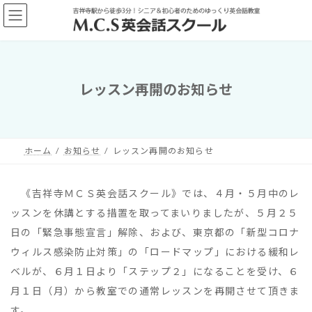
コ
ナ
ン
ビ
テ
ゲ
ン
ー
ツ
シ
へ
ョ
レッスン再開のお知らせ
ス
ン
キ
に
ッ
移
プ
動
ホーム
お知らせ
レッスン再開のお知らせ
《吉祥寺ＭＣＳ英会話スクール》では、４月・５月中のレ
ッスンを休講とする措置を取ってまいりましたが、５月２５
日の「緊急事態宣言」解除、および、東京都の「新型コロナ
ウィルス感染防止対策」の「ロードマップ」における緩和レ
ベルが、６月１日より「ステップ２」になることを受け、６
月１日（月）から教室での通常レッスンを再開させて頂きま
す。